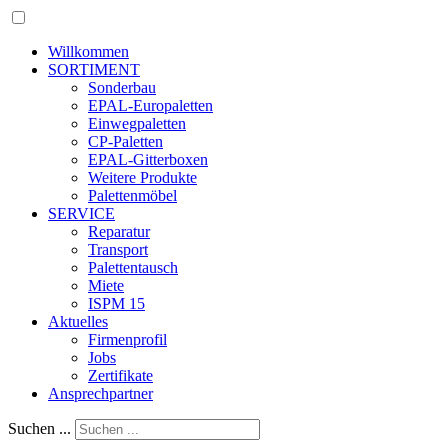
Willkommen
SORTIMENT
Sonderbau
EPAL-Europaletten
Einwegpaletten
CP-Paletten
EPAL-Gitterboxen
Weitere Produkte
Palettenmöbel
SERVICE
Reparatur
Transport
Palettentausch
Miete
ISPM 15
Aktuelles
Firmenprofil
Jobs
Zertifikate
Ansprechpartner
Suchen ...