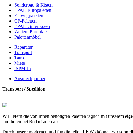
Sonderbau & Kisten
EPAL-Europaletten
Einwegpaletten
CP-Paletten
EPAL-Gitterboxen
Weitere Produkte
Palettenmöbel
Reparatur
Transport
Tausch
Miete
ISPM 15
Ansprechpartner
Transport / Spedition
Wir liefern die von Ihnen benötigten Paletten täglich mit unserem
eig
und holen bei Bedarf auch ab.
Durch unsere modernen und funktionellen LKWs können wir
schnell