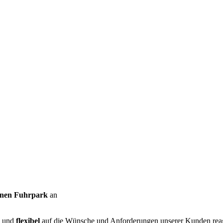
enen Fuhrpark
an
und
flexibel
auf die Wünsche und Anforderungen unserer Kunden reag